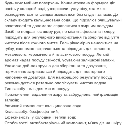
будь-яких мийних поверхонь. Концентрована формула діє
навіть у холодній воді, утворюючи густу піну, яка м’яко
розподіляється та швидко змивається без слідів і запахів. До
складу входить кальцинована сода, що підсилює очищувальні
властивості та допомагає справлятися з жирним посудом.
Засіб не подразнює шкіру рук, не містить фосфатів і хлору,
підходить для регулярного використання та зберігає відчуття
чистоти після кожного миття. Гель рівномірно наноситься на
губку, економно витрачається та підходить для скляного,
металевого, керамічного й пластикового посуду. Легкий
аромат надає посуду свіжості, усуваючи залишкові запахи.
Упаковка дой-пак зручна для зберігання та дозування,
герметично закривається й підходить для повторного
наповнення дозатора. Для найкращого результату посуд
рекомендується ретельно ополіскувати чистою водою.
Тип засобу: гель для миття посуду;
Призначення: видалення жиру та забруднень, нейтралізація
запахів;
Активний компонент: кальцинована сода;
Клас засобу: безфосфатний;
Ефективність: у холодній і теплій воді;
Особливості: антибактеріальний компонент, м’яка дія на шкіру