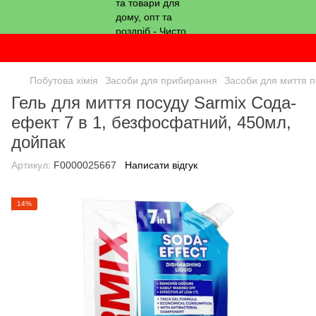
Побутова хімія
Засоби для прибирання
Засоби для миття п
Гель для миття посуду Sarmix Сода-
ефект 7 в 1, безфосфатний, 450мл,
дойпак
Артикул:
F0000025667
Написати відгук
14%