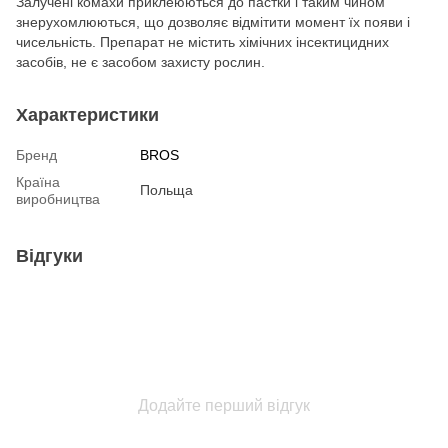
Залучені комахи приклеюються до пастки і таким чином
знерухомлюються, що дозволяє відмітити момент їх появи і
чисельність. Препарат не містить хімічних інсектицидних
засобів, не є засобом захисту рослин.
Характеристики
Бренд
BROS
Країна
Польща
виробництва
Відгуки
Додайте перший відгук