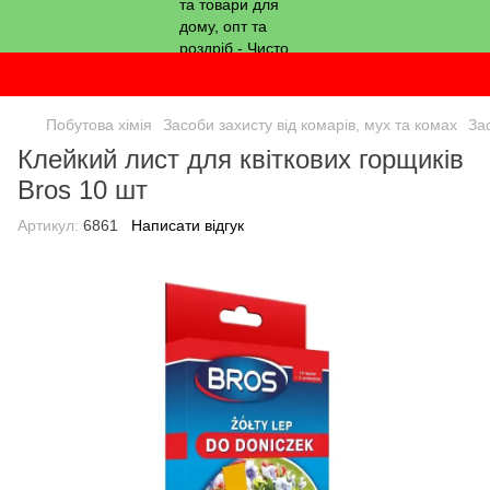
Побутова хімія
Засоби захисту від комарів, мух та комах
За
Клейкий лист для квіткових горщиків
Bros 10 шт
Артикул:
6861
Написати відгук