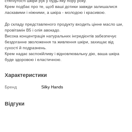
стягнутості шкіри рук у будь-яку пору року.
Крем подбає про те, щоб ваші дотики завжди залишалися
ласкавими і ніжними, а шкіра - молодою і красивою.
До складу представленого продукту входить цінне масло ши,
провітамін В5 і олія авокадо.
Висока концентрація натуральних інгредієнтів забезпечує
бездоганне зволоження та живлення шкіри, захищає від
сухості й подразнень.
Крем надає заспокійливу і відновлювальну дію, ваша шкіра
буде здоровою і еластичною.
Характеристики
Бренд
Silky Hands
Відгуки