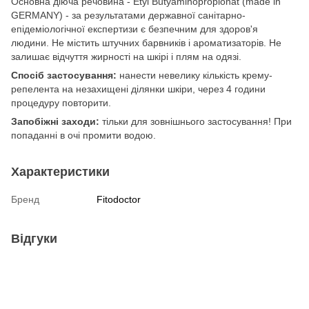
Основна діюча речовина - Etyl Butyaminopropionat (made in
GERMANY) - за результатами державної санітарно-
епідеміологічної експертизи є безпечним для здоров'я
людини. Не містить штучних барвників і ароматизаторів. Не
залишає відчуття жирності на шкірі і плям на одязі.
Спосіб застосування:
нанести невелику кількість крему-
репелента на незахищені ділянки шкіри, через 4 години
процедуру повторити.
Запобіжні заходи:
тільки для зовнішнього застосування! При
попаданні в очі промити водою.
Характеристики
Бренд
Fitodoctor
Відгуки