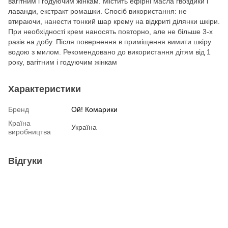
вагітним і годуючим жінкам. Містить ефірні масла гвоздики і
лаванди, екстракт ромашки. Спосіб використання: не
втираючи, нанести тонкий шар крему на відкриті ділянки шкіри.
При необхідності крем наносять повторно, але не більше 3-х
разів на добу. Після повернення в приміщення вимити шкіру
водою з милом. Рекомендовано до використання дітям від 1
року, вагітним і годуючим жінкам
Характеристики
Бренд
Ой! Комарики
Країна
Україна
виробництва
Відгуки