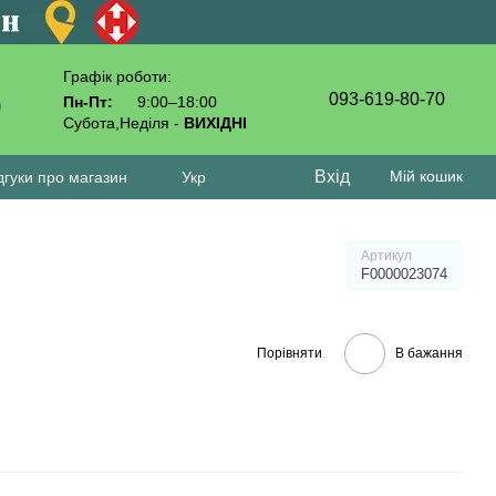
Графік роботи:
093-619-80-70
Пн-Пт:
9:00–18:00
Субота,Неділя -
ВИХІДНІ
Вхід
Мій кошик
дгуки про магазин
Укр
Артикул
F0000023074
Порівняти
В бажання