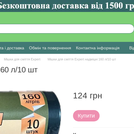
а і доставка
Обмін та повернення
Контактна інформація
Ві
Мішки для сміття Expert
Мішки для сміття Expert надміцні 160 л/10 шт
160 л/10 шт
124 грн
Купити