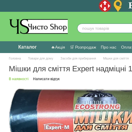
Перейти до основного контенту
Каталог
🔥Акція
🛒 Розпродаж
Про нас
Оплат
Головна
Товари для дому
Засоби для прибирання
Мішки для сміття
Мішки для сміття Expert надміцні 
В наявності
Написати відгук