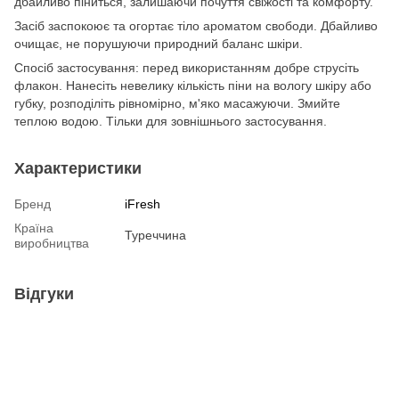
дбайливо піниться, залишаючи почуття свіжості та комфорту.
Засіб заспокоює та огортає тіло ароматом свободи. Дбайливо
очищає, не порушуючи природний баланс шкіри.
Спосіб застосування: перед використанням добре струсіть
флакон. Нанесіть невелику кількість піни на вологу шкіру або
губку, розподіліть рівномірно, м'яко масажуючи. Змийте
теплою водою. Тільки для зовнішнього застосування.
Характеристики
Бренд
iFresh
Країна
Туреччина
виробництва
Відгуки