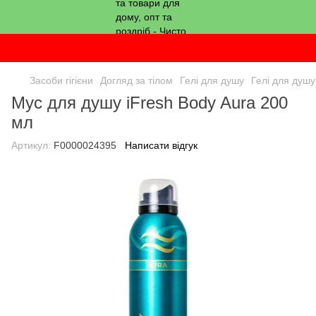
Засоби гігієни
Догляд за тілом
Гелі для душу
Гелі для душу
Мус для душу iFresh Body Aura 200
мл
Артикул:
F0000024395
Написати відгук