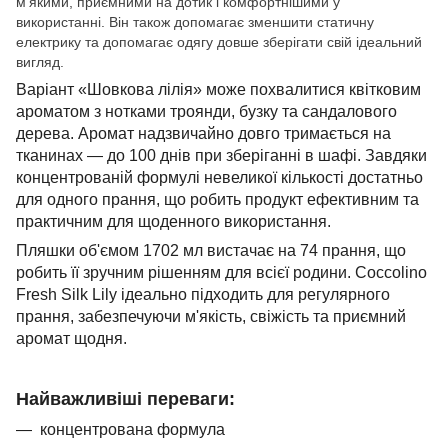
м’якими, приємними на дотик і комфортнішими у
використанні. Він також допомагає зменшити статичну
електрику та допомагає одягу довше зберігати свій ідеальний
вигляд.
Варіант «Шовкова лілія» може похвалитися квітковим
ароматом з нотками троянди, бузку та сандалового
дерева. Аромат надзвичайно довго тримається на
тканинах — до 100 днів при зберіганні в шафі. Завдяки
концентрованій формулі невеликої кількості достатньо
для одного прання, що робить продукт ефективним та
практичним для щоденного використання.
Пляшки об'ємом 1702 мл вистачає на 74 прання, що
робить її зручним рішенням для всієї родини. Coccolino
Fresh Silk Lily ідеально підходить для регулярного
прання, забезпечуючи м'якість, свіжість та приємний
аромат щодня.
Найважливіші переваги:
концентрована формула