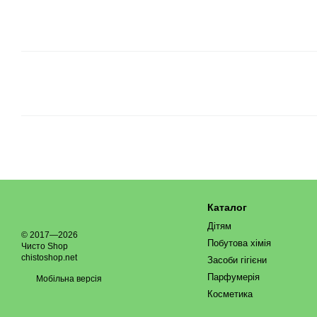
Каталог
Дітям
© 2017—2026
Побутова хімія
Чисто Shop
chistoshop.net
Засоби гігієни
Парфумерія
Мобільна версія
Косметика