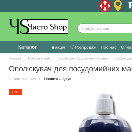
Перейти до основного контенту
Каталог
🔥Акція
🛒 Розпродаж
Про нас
Оплат
Головна
Побутова хімія
Засоби для посудомийних машин
Засоби дл
Ополіскувач для посудомийних ма
Немає в наявності
Написати відгук
18%