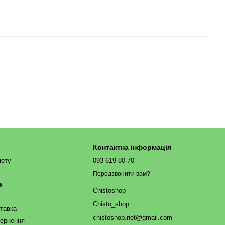
Контактна інформація
нету
093-619-80-70
Передзвонити вам?
ж
Chistoshop
Chisto_shop
ставка
chistoshop.net@gmail.com
вернення