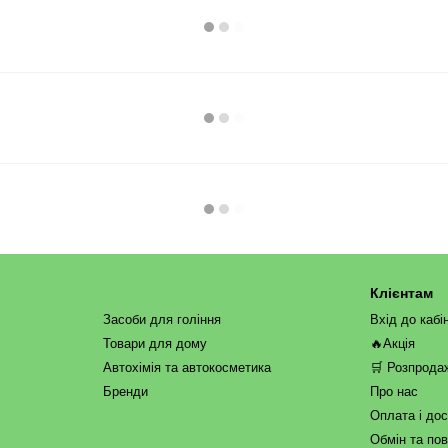
Клієнтам
Засоби для гоління
Вхід до кабі
Товари для дому
🔥Акція
Автохімія та автокосметика
🛒 Розпрода
Бренди
Про нас
Оплата і до
Обмін та по