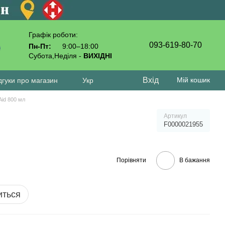
Графік роботи:
093-619-80-70
Пн-Пт:
9:00–18:00
Субота,Неділя -
ВИХІДНІ
Вхід
Мій кошик
дгуки про магазин
Укр
id 800 мл
Артикул
F0000021955
Порівняти
В бажання
иться