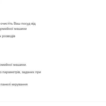
 очистіть Ваш посуд від
удомийної машини
х розводів
домийної машини.
з параметрів, заданих при
а панелі керування