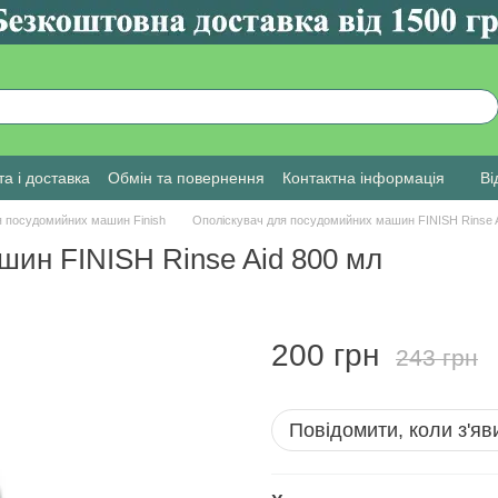
а і доставка
Обмін та повернення
Контактна інформація
Ві
я посудомийних машин Finish
Ополіскувач для посудомийних машин FINISH Rinse A
шин FINISH Rinse Aid 800 мл
200 грн
243 грн
Повідомити, коли з'яв