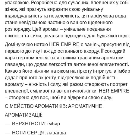
упаковкою. Розроблена для сучасних, впевнених у собі
жінок, які прагнуть виразити свою унікальну
індивідуальність та незалежність, ця парфумова вода
стане невід'ємною частиною вашого щоденного
розпорядку. Цей аромат – унікальне поєднання
ніжності та сили, ідеально підходить для будь-якої події.
Домінуючою нотою HER EMPIRE є ваніль, присутня від
першого дотику і аж до останнього акорду. Її солодкий
характер компенсується свіжим трав'яним ароматом
лаванди, що додає легкості та витонченої елегантності.
Какао з його ніжним натяком на гіркоту інтригує, а імбир
додає пряного акценту, підкреслюючи подвійність
аромату – ніжність і силу, які разом створюють портрет
впевненої, сміливої ​​та автентичної жінки. HER EMPIRE
– створена для вас, щоб ви відкрили свою силу.
СІМЕЙСТВО АРОМАТИКІВ: АРОМАТИЧНЕ
АРОМАТИЗАЦІЇ:
ВЕРХНІ НОТИ: імбир
НОТИ СЕРЦЯ: лаванда