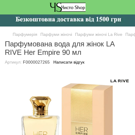
Парфумерія
Парфуми жіночі
Парфуми жіночі La Rive
Парф
Парфумована вода для жінок LA
RIVE Her Empire 90 мл
Артикул:
F0000027265
Написати відгук