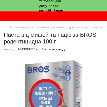
Побутова хімія
Засоби від мишей, щурів та інших гризунів
З
Паста від мишей та пацюків BROS
родентицидна 100 г
Артикул:
F0000021426
Написати відгук