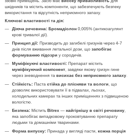
ззовні приміщень. Засіб має
високу привабливість
для
шкідників та містить компоненти, що забезпечують безпеку
використання та відсутність неприємного запаху.
Ключові властивості та дія:
Діюча речовина:
Бромадіолон
0,005% (антикоагулянт
крові тривалої дії).
Принцип дії:
Призводить до загибелі гризунів через 4-7
днів після вживання летальної дози, що
запобігає
формуванню підозри
у сородичів.
Муміфікуючі властивості:
Препарат містить
муміфікуючий компонент
, завдяки якому гризун гине
через зневоднення та
висихає без неприємного запаху
.
Стійкість:
Паста
стійка до плісняви та вологи
, що
дозволяє використовувати її в підвалах, льохах,
холодильних камерах та інших приміщеннях з підвищеною
вологістю.
Безпека:
Містить
Bitrex
—
найгіркішу в світі речовину
,
яка запобігає випадковому проковтуванню препарату
людьми та домашніми тваринами.
Форма випуску:
Принада у вигляді пасти,
кожна порція