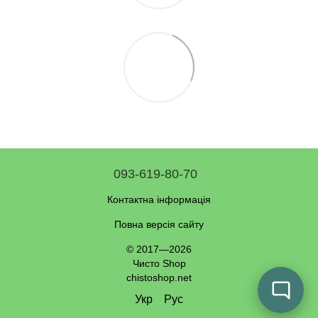
093-619-80-70
Контактна інформація
Повна версія сайту
© 2017—2026
Чисто Shop
chistoshop.net
Укр
Рус