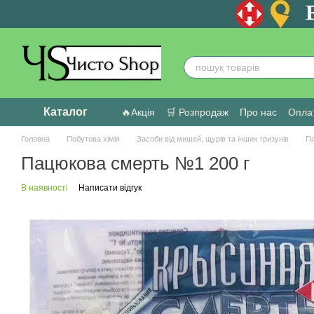
Перейти до основного контенту
Каталог
🔥Акція
🛒 Розпродаж
Про нас
Оплат
Головна
Побутова хімія
Засоби від мишей, щурів та інших гризунів
Па
Пацюкова смерть №1 200 г
В наявності
Написати відгук