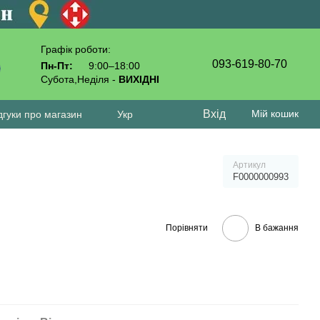
Графік роботи:
093-619-80-70
Пн-Пт:
9:00–18:00
Субота,Неділя -
ВИХІДНІ
Вхід
Мій кошик
дгуки про магазин
Укр
Артикул
F0000000993
Порівняти
В бажання