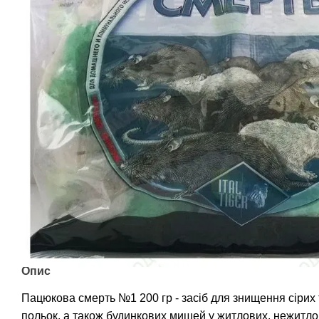
Опис
Пацюкова смерть №1 200 гр - засіб для знищення сірих 
польок, а також будинкових мишей у житлових, нежитл