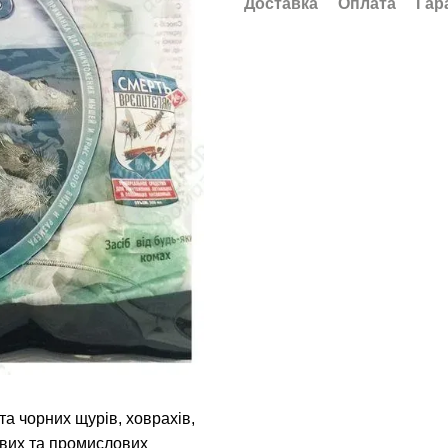
Доставка
Оплата
Гар
та чорних щурів, ховрахів,
ових та промислових