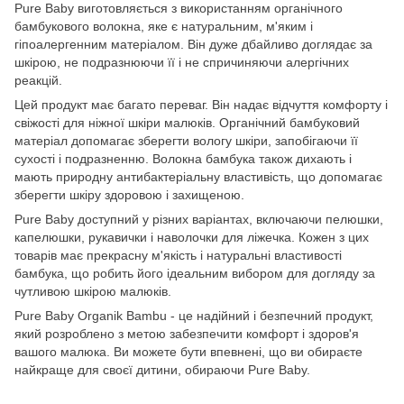
Pure Baby виготовляється з використанням органічного
бамбукового волокна, яке є натуральним, м'яким і
гіпоалергенним матеріалом. Він дуже дбайливо доглядає за
шкірою, не подразнюючи її і не спричиняючи алергічних
реакцій.
Цей продукт має багато переваг. Він надає відчуття комфорту і
свіжості для ніжної шкіри малюків. Органічний бамбуковий
матеріал допомагає зберегти вологу шкіри, запобігаючи її
сухості і подразненню. Волокна бамбука також дихають і
мають природну антибактеріальну властивість, що допомагає
зберегти шкіру здоровою і захищеною.
Pure Baby доступний у різних варіантах, включаючи пелюшки,
капелюшки, рукавички і наволочки для ліжечка. Кожен з цих
товарів має прекрасну м'якість і натуральні властивості
бамбука, що робить його ідеальним вибором для догляду за
чутливою шкірою малюків.
Pure Baby Organik Bambu - це надійний і безпечний продукт,
який розроблено з метою забезпечити комфорт і здоров'я
вашого малюка. Ви можете бути впевнені, що ви обираєте
найкраще для своєї дитини, обираючи Pure Baby.