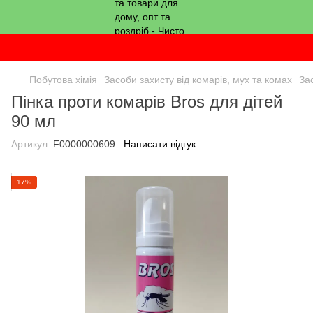
Побутова хімія
Засоби захисту від комарів, мух та комах
За
Пінка проти комарів Bros для дітей
90 мл
Артикул:
F0000000609
Написати відгук
17%