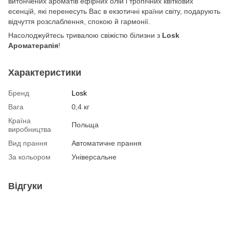
витончених ароматів ефірних олій і тропічних квіткових
есенцій, які перенесуть Вас в екзотичні країни світу, подарують
відчуття розслаблення, спокою й гармонії.
Насолоджуйтесь тривалою свіжістю білизни з
Losk
Ароматерапія
!
Характеристики
Бренд
Losk
Вага
0,4 кг
Країна
Польща
виробництва
Вид прання
Автоматичне прання
За кольором
Універсальне
Відгуки