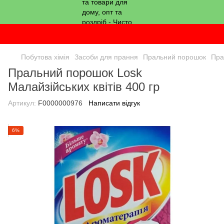
Побутова хімія
Засоби для прання
Пральний порошок
Пра
Пральний порошок Losk
Малайзійських квітів 400 гр
Артикул:
F0000000976
Написати відгук
6%