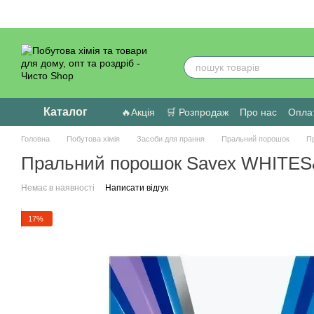
Перейти до основного контенту
Каталог
🔥Акція
🛒 Розпродаж
Про нас
Оплат
Головна
Побутова хімія
Засоби для прання
Пральний порошок
П
Пральний порошок Savex WHITES
Немає в наявності
Написати відгук
17%