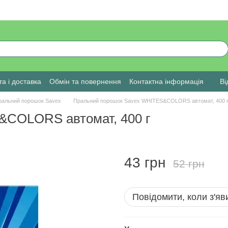
а і доставка
Обмін та повернення
Контактна інформація
Ві
ральний порошок Savex
Пральний порошок Savex WHITES&COLORS автомат, 400 
&COLORS автомат, 400 г
43 грн
52 грн
Повідомити, коли з'яв