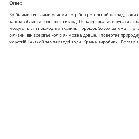
Опис
За білими і світлими речами потрібен ретельний догляд, вони
та привабливий зовнішній вигляд. Не слід використовувати агрес
можуть тільки нашкодити тканині. Порошок Savex автомат приз
білизни, він зберігає колір як можна довше, і повертає природ
жорсткій і низькій температурі води. Країна виробник : Болгарія