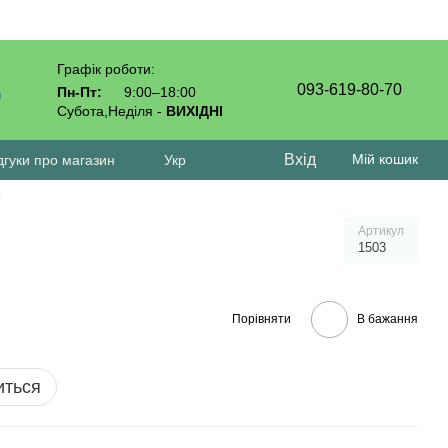
Графік роботи:
093-619-80-70
Пн-Пт:
9:00–18:00
Субота,Неділя -
ВИХІДНІ
Вхід
Мій кошик
дгуки про магазин
Укр
г
Артикул
1503
Порівняти
В бажання
иться