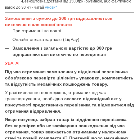
-Безкоштовна доставка від 1500грн.(об'ємною, або фактичною
вагою до 30 кг) - читай
умови
*
Замовлення з сумою до 300 грн відправляються
виключно після повної оплати
При отриманні на пошті
Онлайн-оплата карткою (LiqPay)
Замовлення з загальною вартістю до 300 грн
відправляються виключно по передоплаті
УВАГА!
Під час отримання замовлення у відділенні перевізника
обов'язково перевірте цілісність упаковки, комплектність
та відсутність механічних пошкоджень товару.
У разі виявлення пошкоджень, отриманих під час
транспортування, необхідно
скласти відповідний акт у
присутності представника перевізника та відмовитися від
отримання відправлення
.
Якщо покупець забрав товар із відділення перевізника
без перевірки або не зафіксував пошкодження під час
отримання, товар вважається отриманим у належному
стані та повній комплектації. Претензії щодо механічних