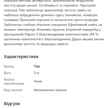
порошок миттєво активується, забезпечуючи бездоганну
чистоту ваших речей. Особливості та переваги: Пральний
порошок Tide забезпечує кришталеву чистоту навіть на
найбільш забруднених ділянках одягу (манжетах, комірцях,
пахвами) Пральний порошок із технологією проти розводів
Забезпечує глибоке гігієнічне очищення Ефективний навіть за
низьких температур Упаковка підлягає вторинній переробці у
Центральній Європі З біорозкладними компонентами (85 %
органічних компонентів є біорозкладними) Дарує вашим речам
кришталеву чистоту та природну свіжість
Характеристики
Бренд
Tide
Вага
3 кг
Країна
Чехія
виробництва
Вид прання
Автоматичне прання
Відгуки