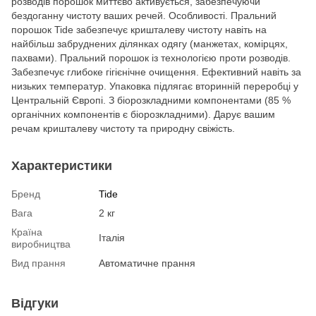
розводів порошок миттєво активується, забезпечуючи
бездоганну чистоту ваших речей. Особливості. Пральний
порошок Tide забезпечує кришталеву чистоту навіть на
найбільш забруднених ділянках одягу (манжетах, комірцях,
пахвами). Пральний порошок із технологією проти розводів.
Забезпечує глибоке гігієнічне очищення. Ефективний навіть за
низьких температур. Упаковка підлягає вторинній переробці у
Центральній Європі. З біорозкладними компонентами (85 %
органічних компонентів є біорозкладними). Дарує вашим
речам кришталеву чистоту та природну свіжість.
Характеристики
Бренд
Tide
Вага
2 кг
Країна
Італія
виробництва
Вид прання
Автоматичне прання
Відгуки