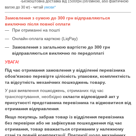
-Безкоштовна доставка від 1500грн.(об'ємною, або фактичною
вагою до 30 кг) - читай
умови
*
Замовлення з сумою до 300 грн відправляються
виключно після повної оплати
При отриманні на пошті
Онлайн-оплата карткою (LiqPay)
Замовлення з загальною вартістю до 300 грн
відправляються виключно по передоплаті
УВАГА!
Під час отримання замовлення у відділенні перевізника
обов'язково перевірте цілісність упаковки, комплектність
та відсутність механічних пошкоджень товару.
У разі виявлення пошкоджень, отриманих під час
транспортування, необхідно
скласти відповідний акт у
присутності представника перевізника та відмовитися від
отримання відправлення
.
Якщо покупець забрав товар із відділення перевізника
без перевірки або не зафіксував пошкодження під час
отримання, товар вважається отриманим у належному
стані та повній комплектації. Претензії щодо механічних