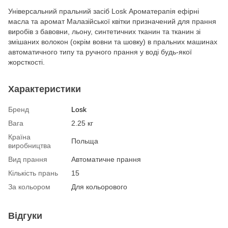
Універсальний пральний засіб Losk Ароматерапія ефірні
масла та аромат Малазійської квітки призначений для прання
виробів з бавовни, льону, синтетичних тканин та тканин зі
змішаних волокон (окрім вовни та шовку) в пральних машинах
автоматичного типу та ручного прання у воді будь-якої
жорсткості.
Характеристики
Бренд
Losk
Вага
2.25 кг
Країна
Польща
виробництва
Вид прання
Автоматичне прання
Кількість прань
15
За кольором
Для кольорового
Відгуки