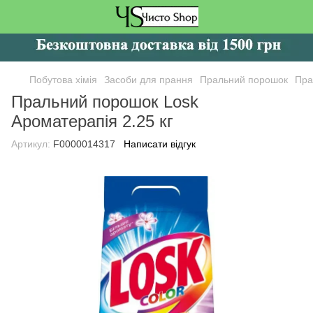
Побутова хімія
Засоби для прання
Пральний порошок
Пра
Пральний порошок Losk
Ароматерапія 2.25 кг
Артикул:
F0000014317
Написати відгук