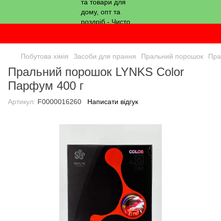
Побутова хімія
Засоби для прання
Пральний порошок
Пра
Пральний порошок LYNKS Color
Парфум 400 г
Артикул:
F0000016260
Написати відгук