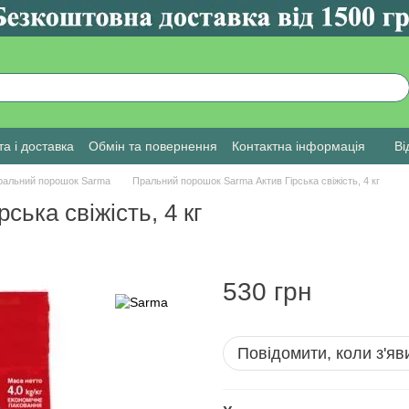
а і доставка
Обмін та повернення
Контактна інформація
Ві
ральний порошок Sarma
Пральний порошок Sarma Актив Гірська свіжість, 4 кг
ька свіжість, 4 кг
530 грн
Повідомити, коли з'яв