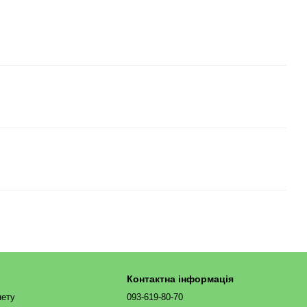
Контактна інформація
нету
093-619-80-70