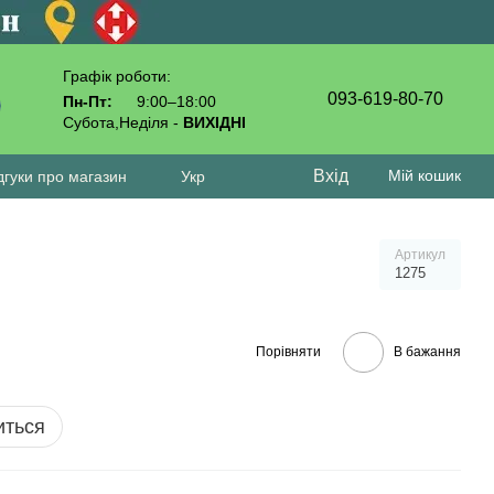
Графік роботи:
093-619-80-70
Пн-Пт:
9:00–18:00
Субота,Неділя -
ВИХІДНІ
Вхід
Мій кошик
дгуки про магазин
Укр
Артикул
1275
Порівняти
В бажання
иться