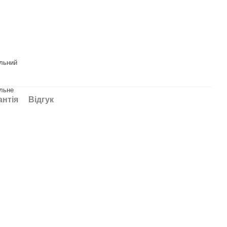
альний
льне
антія
Відгук