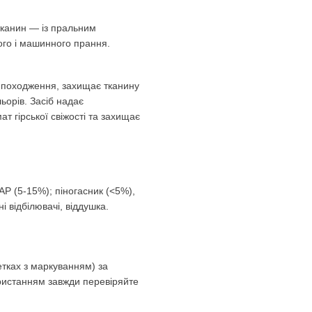
тканин — із пральним
ного і машинного прання.
о походження, захищає тканину
ьорів. Засіб надає
ат гірської свіжості та захищає
АР (5-15%); піногасник (<5%),
і відбілювачі, віддушка.
етках з маркуванням) за
ристанням завжди перевіряйте