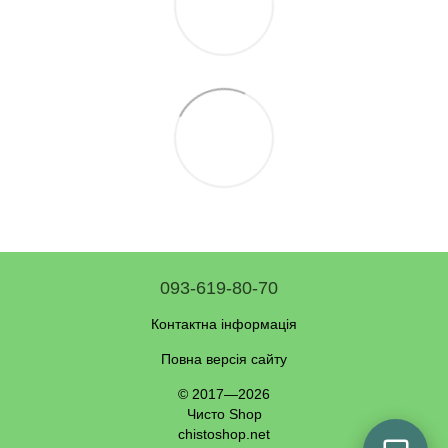
093-619-80-70
Контактна інформація
Повна версія сайту
© 2017—2026
Чисто Shop
chistoshop.net