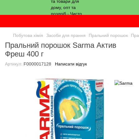
Побутова хімія
Засоби для прання
Пральний порошок
Пра
Пральний порошок Sarma Актив
Фреш 400 г
Артикул:
F0000017128
Написати відгук