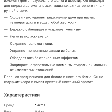
волокон (кроме натурального шелка и шерсти). Он подходит
для стирки в автоматических, машинах активаторного типа и
ручной стирки.
Эффективно удаляет загрязнение даже при низких
температурах и в воде любой жесткости.
Бережно отбеливает и устраняет желтизну.
Легко выполаскивается.
Сохраняет волокна ткани.
Устраняет неприятные запахи из белья.
Обладает антибактериальным эффектом.
Защищает нагревательные элементы стиральной машины
от известковых отложений.
Порошок предназначен для белого и цветного белья. Он не
содержит хлора и имеет приятный цветочный аромат.
Характеристики
Бренд
Sarma
Вага
0,4 кг