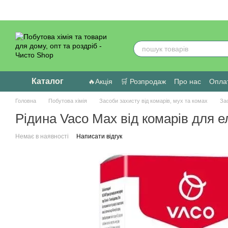
Перейти до основного контенту
Каталог
🔥Акція
🛒 Розпродаж
Про нас
Оплат
Головна
Побутова хімія
Засоби захисту від комарів, мух та комах
Зас
Рідина Vaco Max від комарів для 
Немає в наявності
Написати відгук