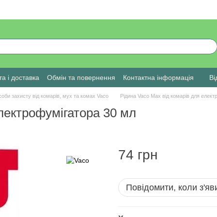
а і доставка
Обмін та повернення
Контактна інформація
Ві
оби захисту від комарів, мух та комах Vaco
Рідина Vaco Max від комарів для елект
електрофумігатора 30 мл
74 грн
Повідомити, коли з'яв