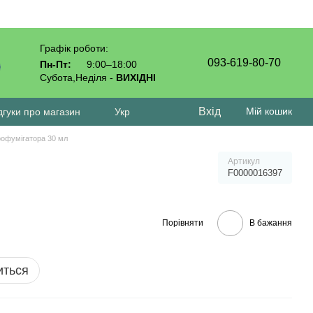
Графік роботи:
093-619-80-70
Пн-Пт:
9:00–18:00
Субота,Неділя -
ВИХІДНІ
Вхід
Мій кошик
дгуки про магазин
Укр
рофумігатора 30 мл
Артикул
F0000016397
Порівняти
В бажання
иться