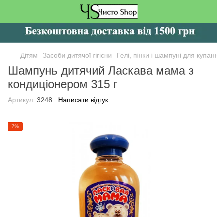
Дітям
Засоби дитячої гігієни
Гелі, пінки і шампуні для купан
Шампунь дитячий Ласкава мама з
кондиціонером 315 г
Артикул:
3248
Написати відгук
7%