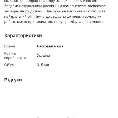
волосся, не подразнює шкіру голови і не викликає сліз.
Завдяки натуральним рослинним компонентам заспокоює і
захищає шкіру дитини. Шампунь не викликає алергію, має
нейтральний рН. Ніжно доглядає за дитячими волоссям,
робить миття приємним, полегшує розчісування волосся.
Характеристики
Бренд
Ласковая мама
Країна
Україна
виробництва
Об'єм
315 мл
Відгуки