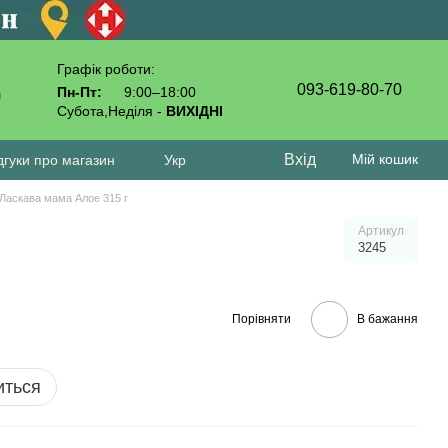
Графік роботи:
093-619-80-70
Пн-Пт:
9:00–18:00
Субота,Неділя -
ВИХІДНІ
Вхід
Мій кошик
дгуки про магазин
Укр
Ласкава мама Алое 315 г
Артикул
3245
Порівняти
В бажання
иться