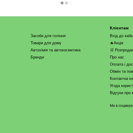
Клієнтам
Засоби для гоління
Вхід до кабі
Товари для дому
🔥Акція
Автохімія та автокосметика
🛒 Розпрода
Бренди
Про нас
Оплата і до
Обмін та по
Контактна і
Угода корис
Відгуки про 
Ми в соцмер