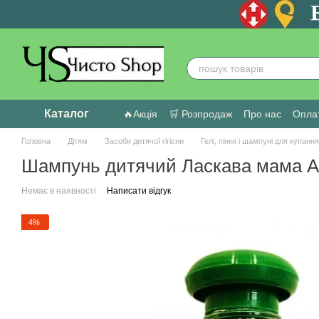
Перейти до основного контенту
Каталог
🔥Акція
🛒 Розпродаж
Про нас
Оплат
Головна
Дітям
Засоби дитячої гігієни
Гелі, пінки і шампуні для купання
Шампунь дитячий Ласкава мама А
Немає в наявності
Написати відгук
4%