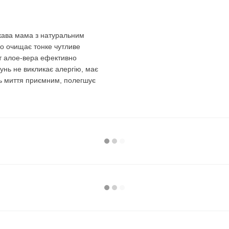
кава мама з натуральним
о очищає тонке чутливе
кт алое-вера ефективно
унь не викликає алергію, має
ь миття приємним, полегшує