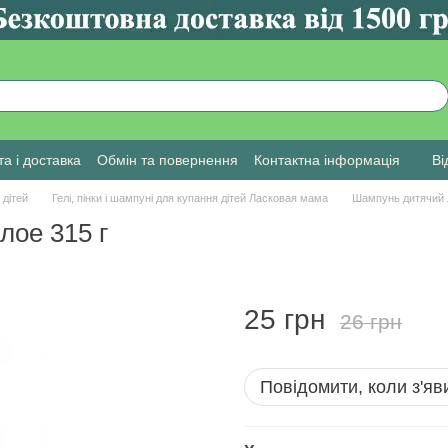
а і доставка
Обмін та повернення
Контактна інформація
Ві
 дітей
Гелі, пінки і шампуні для купання дітей Ласковая мама
Шампунь дитячий 
лое 315 г
25 грн
26 грн
Повідомити, коли з'яв