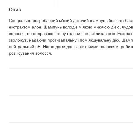
Опис
Спеціально розроблений м'який дитячий шампунь без сліз Лас
екстрактом алое. Шампунь володіє м'якою миючою дією, чудов
волосся, не подразнює шкіру голови і не викликає сліз. Екстра
зволожує, надаючи протизапальну і пом'якшувальну дію. Шамп
нейтральний рН. Ніжно доглядає за дитячими волоссям, робит
розчісування волосся.