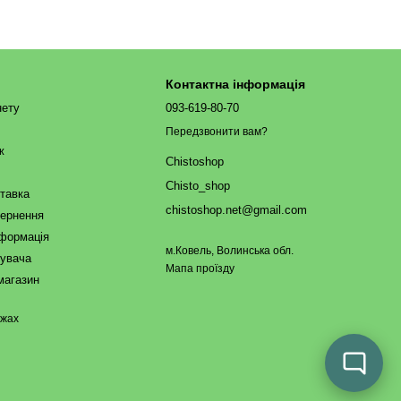
Контактна інформація
нету
093-619-80-70
Передзвонити вам?
ж
Chistoshop
Chisto_shop
ставка
chistoshop.net@gmail.com
вернення
нформація
м.Ковель, Волинська обл.
тувача
Мапа проїзду
магазин
ежах