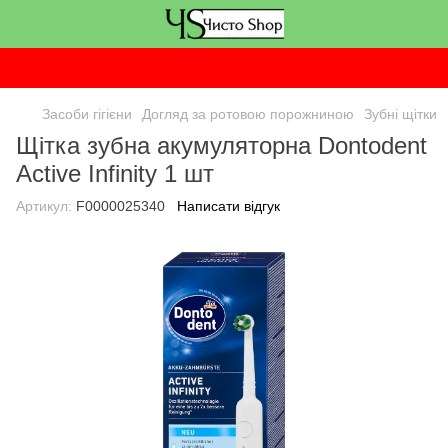
Засоби гігієни
Догляд за ротовою порожниною
Зубні щітки
Щітка зубна акумуляторна Dontodent
Active Infinity 1 шт
Артикул:
F0000025340
Написати відгук