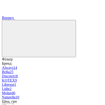
Вперед
Фільтр
Бренд
Always
14
Bella
25
Discreet
18
KOTEX
9
Libresse
1
Lidie
2
Molped
6
Naturella
10
Ціна, грн