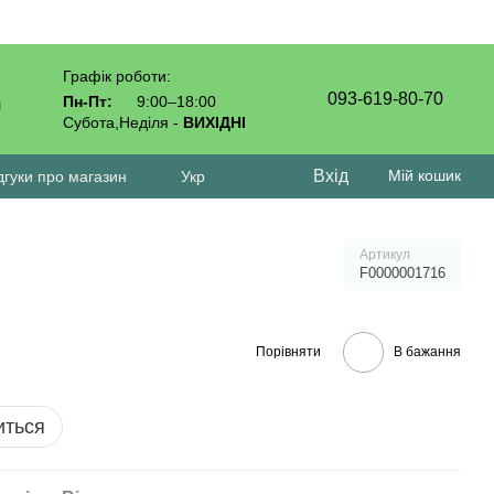
Графік роботи:
093-619-80-70
Пн-Пт:
9:00–18:00
Субота,Неділя -
ВИХІДНІ
Вхід
Мій кошик
дгуки про магазин
Укр
Артикул
F0000001716
Порівняти
В бажання
иться