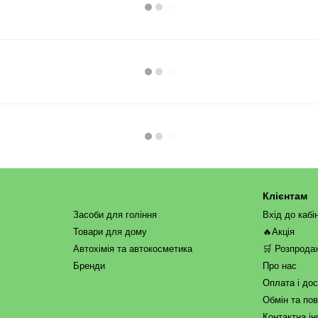
Клієнтам
Засоби для гоління
Вхід до кабі
Товари для дому
🔥Акція
Автохімія та автокосметика
🛒 Розпрода
Бренди
Про нас
Оплата і до
Обмін та по
Контактна і