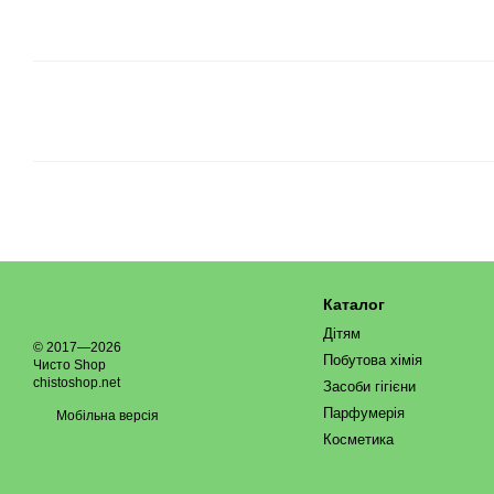
Каталог
Дітям
© 2017—2026
Побутова хімія
Чисто Shop
chistoshop.net
Засоби гігієни
Парфумерія
Мобільна версія
Косметика