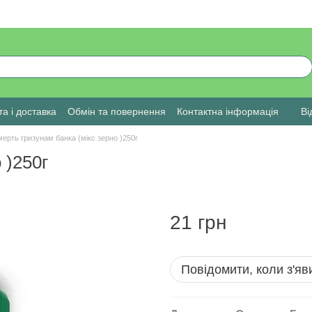
а і доставка
Обмін та повернення
Контактна інформація
Ві
ерть гризунам банка (мікс зерно )250г
 )250г
21 грн
Повідомити, коли з'яв