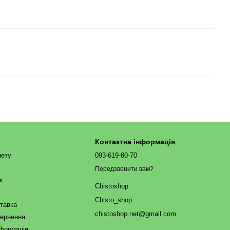
Контактна інформація
нету
093-619-80-70
Передзвонити вам?
ж
Chistoshop
Chisto_shop
ставка
chistoshop.net@gmail.com
вернення
нформація