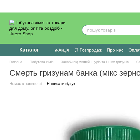
Перейти до основного контенту
Каталог
🔥Акція
🛒 Розпродаж
Про нас
Оплат
Головна
Побутова хімія
Засоби від мишей, щурів та інших гризунів
См
Смерть гризунам банка (мікс зерно
Немає в наявності
Написати відгук