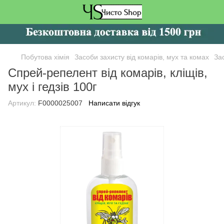
Побутова хімія
Засоби захисту від комарів, мух та комах
Зас
Спрей-репелент від комарів, кліщів,
мух і гедзів 100г
Артикул:
F0000025007
Написати відгук