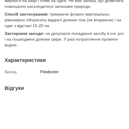
жирності на шкірі і плям на одязі. Не має запаху, що дозволить
повноцінно насолодитися запахами природи.
Спосіб застосування:
тримаючи флакон вертикально,
рівномірно обприсніть відкриті ділянки тіла (не втираючи) і на
одяг з відстані 15-20 см.
Застережні заходи:
не допускати попадання засобу в очі, рот
і на пошкоджені ділянки шкіри. У разі потрапляння промити
водою.
Характеристики
Бренд
Fitodoctor
Відгуки