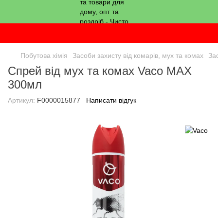
Побутова хімія
Засоби захисту від комарів, мух та комах
За
Спрей від мух та комах Vaco MAX
300мл
Артикул:
F0000015877
Написати відгук