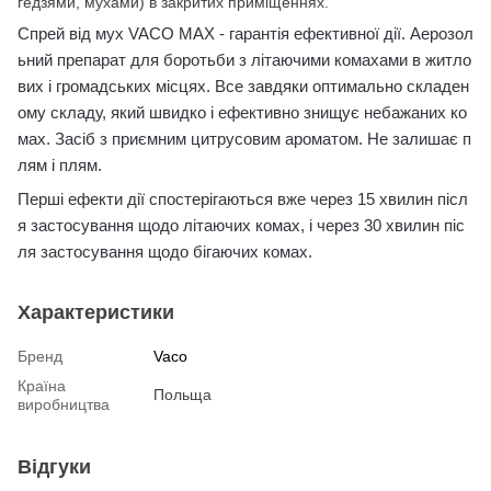
гедзями, мухами) в закритих приміщеннях.
Спрей від мух VACO MAX - гарантія ефективної дії.
Аерозол
ьний препарат для боротьби з літаючими комахами в житло
вих і громадських місцях.
Все завдяки оптимально складен
ому складу, який швидко і ефективно знищує небажаних ко
мах.
Засіб з приємним цитрусовим ароматом.
Не залишає п
лям і плям.
Перші ефекти дії спостерігаються вже через 15 хвилин післ
я застосування щодо літаючих комах, і через 30 хвилин піс
ля застосування щодо бігаючих комах.
Характеристики
Бренд
Vaco
Країна
Польща
виробництва
Відгуки