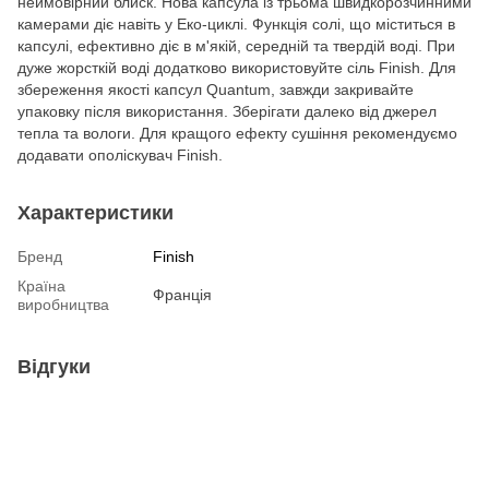
неймовірний блиск. Нова капсула із трьома швидкорозчинними
камерами діє навіть у Еко-циклі. Функція солі, що міститься в
капсулі, ефективно діє в м'якій, середній та твердій воді. При
дуже жорсткій воді додатково використовуйте сіль Finish. Для
збереження якості капсул Quantum, завжди закривайте
упаковку після використання. Зберігати далеко від джерел
тепла та вологи. Для кращого ефекту сушіння рекомендуємо
додавати ополіскувач Finish.
Характеристики
Бренд
Finish
Країна
Франція
виробництва
Відгуки