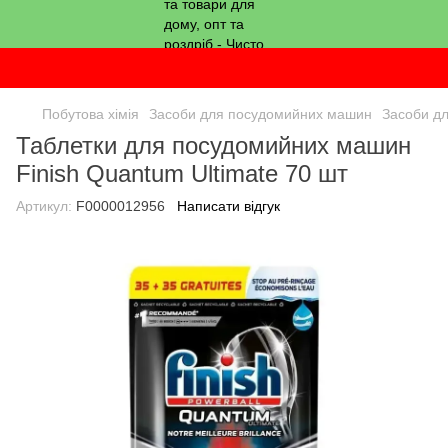
Побутова хімія
Засоби для посудомийних машин
Засоби д
Таблетки для посудомийних машин
Finish Quantum Ultimate 70 шт
Артикул:
F0000012956
Написати відгук