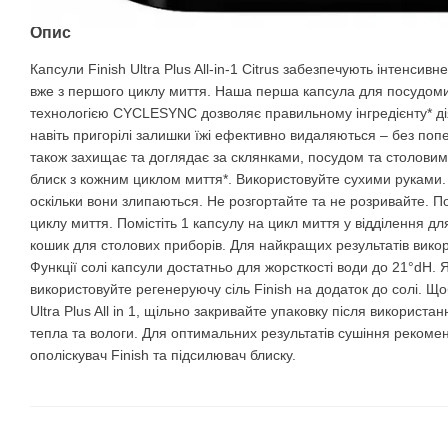
Опис
Капсули Finish Ultra Plus All-in-1 Citrus забезпечують інтенсив
вже з першого циклу миття. Наша перша капсула для посудом
технологією CYCLESYNC дозволяє правильному інгредієнту* дія
навіть пригорілі залишки їжі ефективно видаляються – без поп
також захищає та доглядає за склянками, посудом та столовим
блиск з кожним циклом миття*. Використовуйте сухими руками.
оскільки вони злипаються. Не розгортайте та не розривайте. П
циклу миття. Помістіть 1 капсулу на цикл миття у відділення дл
кошик для столових приборів. Для найкращих результатів вико
Функції солі капсули достатньо для жорсткості води до 21°dH. 
використовуйте регенеруючу сіль Finish на додаток до солі. Щоб
Ultra Plus All in 1, щільно закривайте упаковку після використанн
тепла та вологи. Для оптимальних результатів сушіння рекоме
ополіскувач Finish та підсилювач блиску.