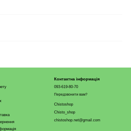
Контактна інформація
нету
093-619-80-70
Передзвонити вам?
ж
Chistoshop
Chisto_shop
ставка
chistoshop.net@gmail.com
вернення
нформація