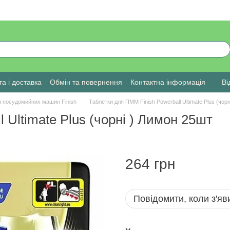
а і доставка
Обмін та повернення
Контактна інформація
Ві
я посудомийних машин Finish
Таблетки для ПММ Finish Powerball Ultimate Plus (чор
 Ultimate Plus (чорні ) Лимон 25шт
264 грн
Повідомити, коли з'яв