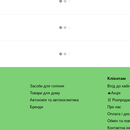
Клієнтам
Засоби для гоління
Вхід до кабі
Товари для дому
🔥Акція
Автохімія та автокосметика
🛒 Розпрода
Бренди
Про нас
Оплата і до
Обмін та по
Контактна і