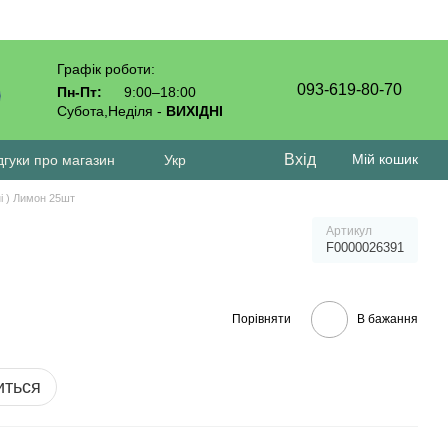
Графік роботи:
093-619-80-70
Пн-Пт:
9:00–18:00
Субота,Неділя -
ВИХІДНІ
Вхід
Мій кошик
дгуки про магазин
Укр
ні ) Лимон 25шт
Артикул
F0000026391
Порівняти
В бажання
иться