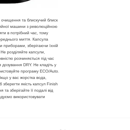
не очищення та блискучий блиск
ийної машини з революційною
ти в потрібний час, тому
ереднього миття. Капсула
и приборами, зберігаючи їхній
 Не розділяйте капсули,
овністю розчиняється під час
я дозування DRY. Не кладіть у
ристовуйте програму ECO/Auto.
Якщо у вас жорстка вода,
 зберегти якість капсул Finish
я та зберігайте її подалі від
ндуємо використовувати