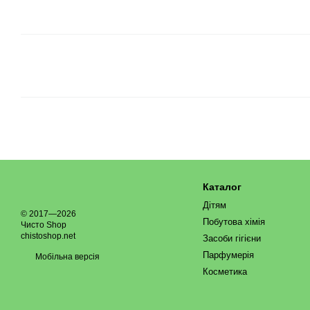
Каталог
Дітям
© 2017—2026
Побутова хімія
Чисто Shop
chistoshop.net
Засоби гігієни
Парфумерія
Мобільна версія
Косметика