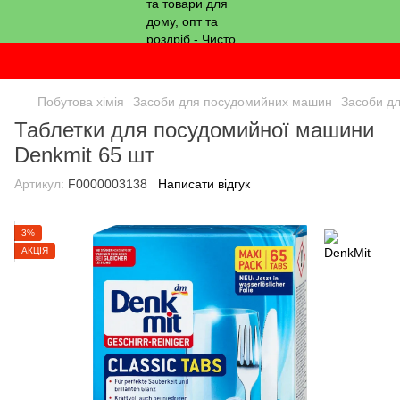
Побутова хімія
Засоби для посудомийних машин
Засоби д
Таблетки для посудомийної машини
Denkmit 65 шт
Артикул:
F0000003138
Написати відгук
3%
АКЦІЯ