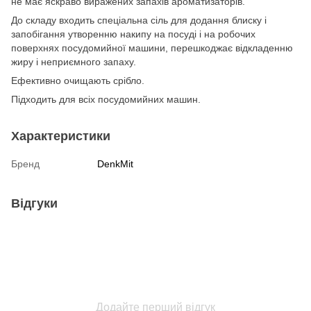
не має яскраво виражених запахів ароматизаторів.
До складу входить спеціальна сіль для додання блиску і
запобігання утворенню накипу на посуді і на робочих
поверхнях посудомийної машини, перешкоджає відкладенню
жиру і неприємного запаху.
Ефективно очищають срібло.
Підходить для всіх посудомийних машин.
Характеристики
Бренд
DenkMit
Відгуки
Додайте перший відгук