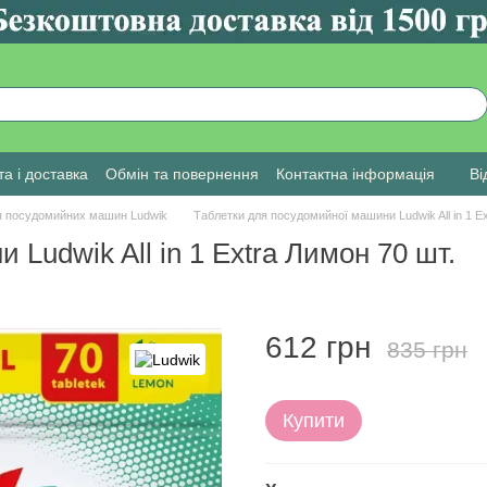
а і доставка
Обмін та повернення
Контактна інформація
Ві
я посудомийних машин Ludwik
Таблетки для посудомийної машини Ludwik All in 1 E
Ludwik All in 1 Extra Лимон 70 шт.
612 грн
835 грн
Купити