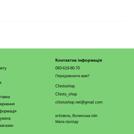
Контактна інформація
нету
093-619-80-70
Передзвонити вам?
ж
Chistoshop
Chisto_shop
ставка
chistoshop.net@gmail.com
вернення
нформація
м.Ковель, Волинська обл.
тувача
Мапа проїзду
магазин