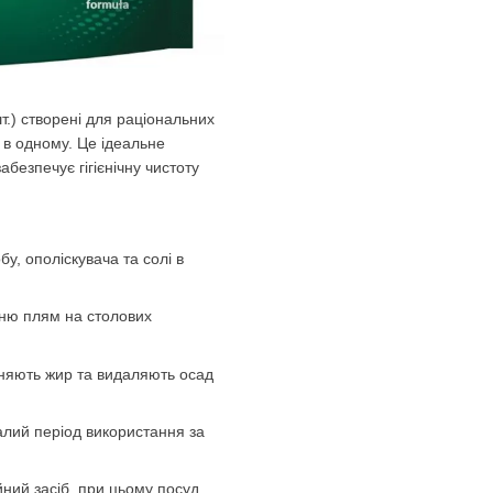
т.) створені для раціональних
е в одному. Це ідеальне
безпечує гігієнічну чистоту
у, ополіскувача та солі в
нню плям на столових
иняють жир та видаляють осад
алий період використання за
йний засіб, при цьому посуд