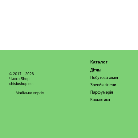
Каталог
Дітям
© 2017—2026
Побутова хімія
Чисто Shop
chistoshop.net
Засоби гігієни
Парфумерія
Мобільна версія
Косметика