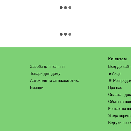
Клієнтам
Засоби для гоління
Вхід до кабі
Товари для дому
🔥Акція
Автохімія та автокосметика
🛒 Розпрода
Бренди
Про нас
Оплата і до
Обмін та по
Контактна і
Угода корис
Відгуки про 