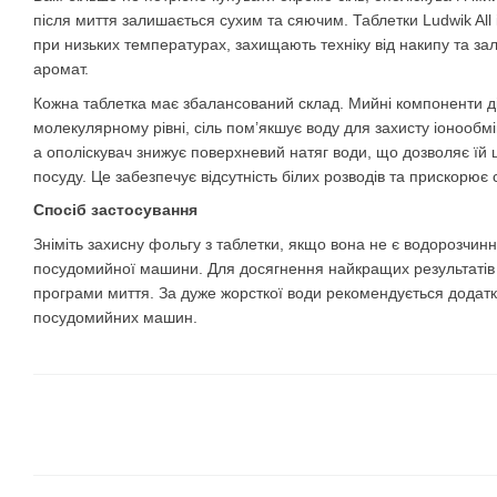
після миття залишається сухим та сяючим. Таблетки Ludwik All
при низьких температурах, захищають техніку від накипу та 
аромат.
Кожна таблетка має збалансований склад. Мийні компоненти д
молекулярному рівні, сіль пом’якшує воду для захисту іонооб
а ополіскувач знижує поверхневий натяг води, що дозволяє їй 
посуду. Це забезпечує відсутність білих розводів та прискорює 
Спосіб застосування
Зніміть захисну фольгу з таблетки, якщо вона не є водорозчинно
посудомийної машини. Для досягнення найкращих результатів 
програми миття. За дуже жорсткої води рекомендується додатк
посудомийних машин.