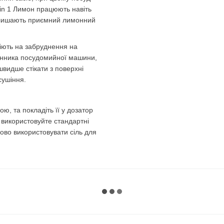
 in 1 Лимон працюють навіть
залишають приємний лимонний
іють на забруднення на
мінника посудомийної машини,
швидше стікати з поверхні
сушіння.
ю, та покладіть її у дозатор
використовуйте стандартні
ово використовувати сіль для