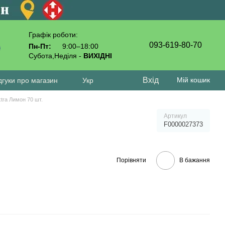
Графік роботи:
093-619-80-70
Пн-Пт:
9:00–18:00
Субота,Неділя -
ВИХІДНІ
Вхід
Мій кошик
дгуки про магазин
Укр
xtra Лимон 70 шт.
Артикул
F0000027373
Порівняти
В бажання