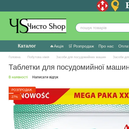
Перейти до основного контенту
Каталог
🔥Акція
🛒 Розпродаж
Про нас
Оплат
Головна
Побутова хімія
Засоби для посудомийних машин
Засоби дл
Таблетки для посудомийної машини 
В наявності
Написати відгук
РОЗПРОДАЖ
27%