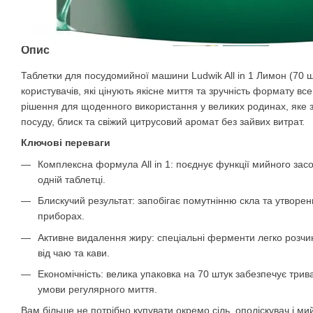
Опис
Таблетки для посудомийної машини Ludwik All in 1 Лимон (70 ш
користувачів, які цінують якісне миття та зручність формату вс
рішення для щоденного використання у великих родинах, яке за
посуду, блиск та свіжий цитрусовий аромат без зайвих витрат.
Ключові переваги
Комплексна формула All in 1: поєднує функції мийного засоб
одній таблетці.
Блискучий результат: запобігає помутнінню скла та утворе
приборах.
Активне видалення жиру: спеціальні ферменти легко розч
від чаю та кави.
Економічність: велика упаковка на 70 штук забезпечує трив
умови регулярного миття.
Вам більше не потрібно купувати окремо сіль, ополіскувач і ми