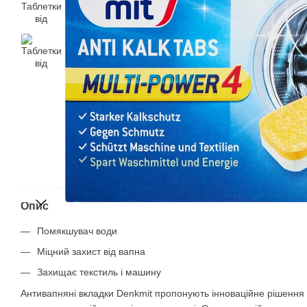
Опис
Помякшувач води
Міцний захист від вапна
Захищає текстиль і машину
Антивапняні вкладки Denkmit пропонують інноваційне рішення д