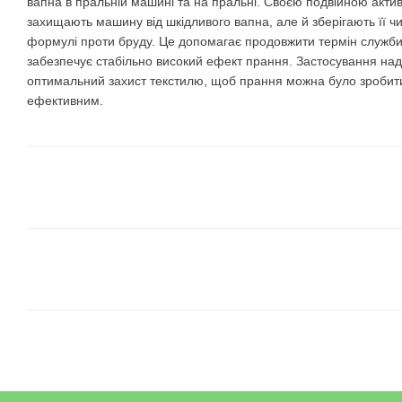
вапна в пральній машині та на пральні. Своєю подвійною акт
захищають машину від шкідливого вапна, але й зберігають її ч
формулі проти бруду. Це допомагає продовжити термін служби
забезпечує стабільно високий ефект прання. Застосування над
оптимальний захист текстилю, щоб прання можна було зробит
ефективним.