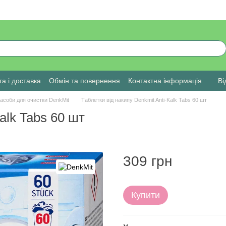
а і доставка
Обмін та повернення
Контактна інформація
Ві
асоби для очистки DenkMit
Таблетки від накипу Denkmit Anti-Kalk Tabs 60 шт
alk Tabs 60 шт
309 грн
Купити