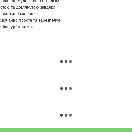
ивною формулою вони не тільки
истою та доглянутою завдяки
 пральної машини і
звичайно просте та забезпечує
и безтурботним та