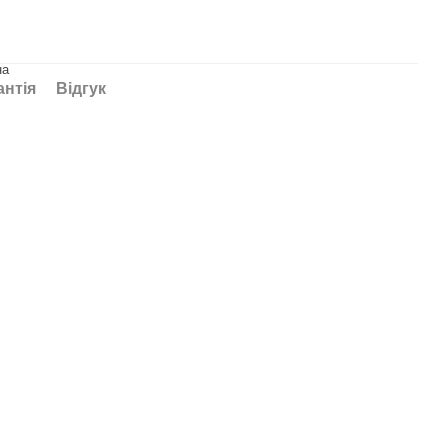
на
антія
Відгук