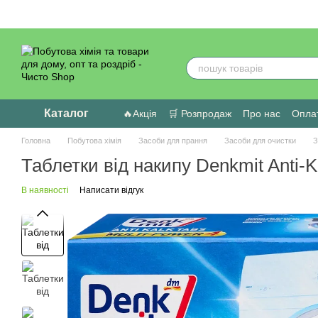
Перейти до основного контенту
Каталог
🔥Акція
🛒 Розпродаж
Про нас
Оплат
Головна
Побутова хімія
Засоби для прання
Засоби для очистки
З
Таблетки від накипу Denkmit Anti-K
В наявності
Написати відгук