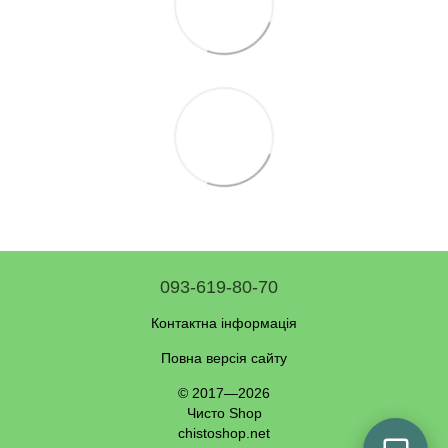
093-619-80-70
Контактна інформація
Повна версія сайту
© 2017—2026
Чисто Shop
chistoshop.net