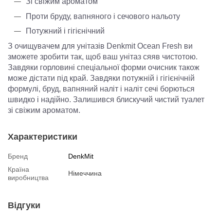
Зі свіжим ароматом
Проти бруду, вапняного і сечового нальоту
Потужний і гігієнічний
З очищувачем для унітазів Denkmit Ocean Fresh ви
зможете зробити так, щоб ваш унітаз сяяв чистотою.
Завдяки горловині спеціальної форми очисник також
може дістати під край. Завдяки потужній і гігієнічній
формулі, бруд, вапняний наліт і наліт сечі борються
швидко і надійно. Залишився блискучий чистий туалет
зі свіжим ароматом.
Характеристики
Бренд
DenkMit
Країна
Німеччина
виробництва
Відгуки