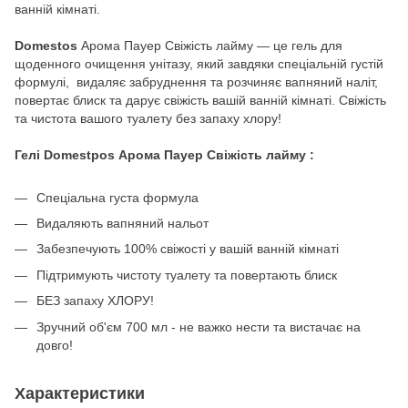
ванній кімнаті.
Domestos
Арома Пауер Свіжість лайму — це гель для
щоденного очищення унітазу, який завдяки спеціальній густій
формулі, видаляє забруднення та розчиняє вапняний наліт,
повертає блиск та дарує свіжість вашій ванній кімнаті. Свіжість
та чистота вашого туалету без запаху хлору!
Гелі Domestpos Арома Пауер Свіжість лайму :
Спеціальна густа формула
Видаляють вапняний нальот
Забезпечують 100% свіжості у вашій ванній кімнаті
Підтримують чистоту туалету та повертають блиск
БЕЗ запаху ХЛОРУ!
Зручний об'єм 700 мл - не важко нести та вистачає на
довго!
Характеристики