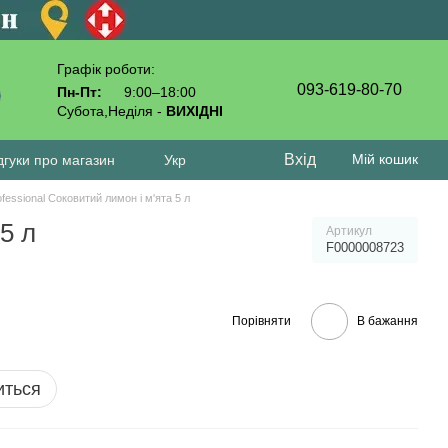
Графік роботи:
093-619-80-70
Пн-Пт:
9:00–18:00
Субота,Неділя -
ВИХІДНІ
Вхід
Мій кошик
дгуки про магазин
Укр
fessional Соковитий лимон і м'ята 5 л
5 л
Артикул
F0000008723
Порівняти
В бажання
иться