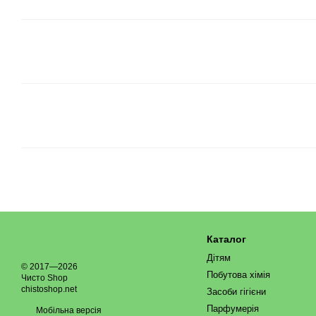
Каталог
Дітям
© 2017—2026
Побутова хімія
Чисто Shop
chistoshop.net
Засоби гігієни
Парфумерія
Мобільна версія