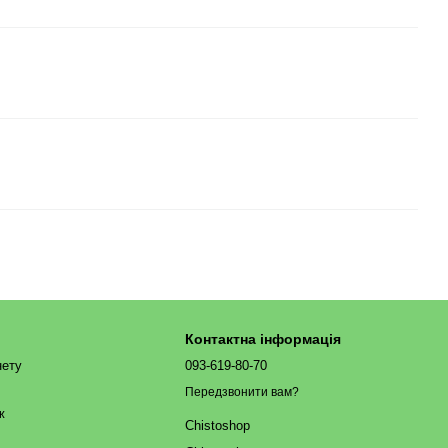
Контактна інформація
нету
093-619-80-70
Передзвонити вам?
ж
Chistoshop