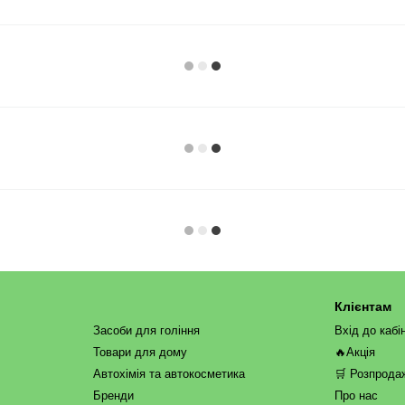
Клієнтам
Засоби для гоління
Вхід до кабі
Товари для дому
🔥Акція
Автохімія та автокосметика
🛒 Розпрода
Бренди
Про нас