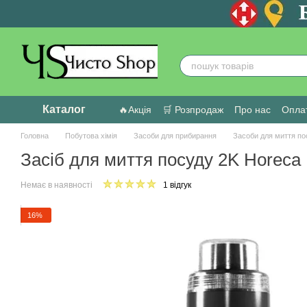
Перейти до основного контенту
Каталог
🔥Акція
🛒 Розпродаж
Про нас
Оплат
Головна
Побутова хімія
Засоби для прибирання
Засоби для миття по
Засіб для миття посуду 2K Horeca 
Немає в наявності
1 відгук
16%