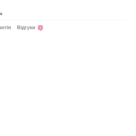
ca
антія
Відгуки
1