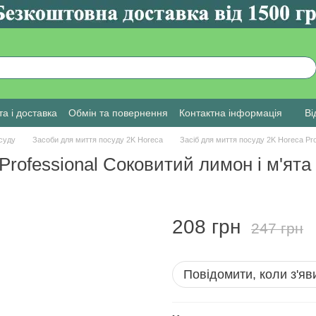
а і доставка
Обмін та повернення
Контактна інформація
Ві
суду
Засоби для миття посуду 2K Horeca
Засіб для миття посуду 2K Horeca Pro
Professional Соковитий лимон і м'ята 
208 грн
247 грн
Повідомити, коли з'яв