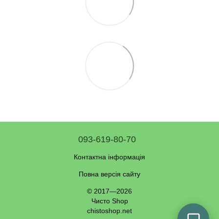
093-619-80-70
Контактна інформація
Повна версія сайту
© 2017—2026
Чисто Shop
chistoshop.net