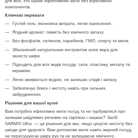
для всіх, хто шукає ефективний засіб без агресивних
компонентів.
Ключові переваги
Густий гель: економна витрата, легке нанесення.
Ягідний аромат: свіжість без хімічного запаху.
Без фосфатів, силіконів, парабенів, ГМО, спирту та мила.
Збагачений натуральним екстрактом алое вера для
захисту шкіри.
Підходить для всіх видів посуду: скла, пластику, металу та
кераміки.
Легко змивається водою, не залишає слідів і запаху.
Забезпечує блиск і чистоту навіть при сильних
забрудненнях.
Рішення для вашої кухні
Вам потрібно ефективно мити посуд та не турбуватися про
залишки шкідливих речовин на тарілках і чашках? Засіб
SARMIX Ultra — це рішення для вас, якщо цінуєте чистоту без
шкоди для здоров’я. Вам допоможе мити навіть жирний посуд,
не пересушуючи шкіру рук та не залишаючи хімічного