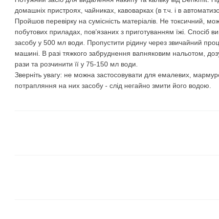
домашніх пристроях, чайниках, кавоварках (в т.ч. і в автомати
Пройшов перевірку на сумісність матеріалів. Не токсичний, мо
побутових приладах, пов’язаних з приготуванням їжі. Спосіб в
засобу у 500 мл води. Пропустити рідину через звичайний про
машині. В разі тяжкого забруднення вапняковим нальотом, дозу
рази та розчинити її у 75-150 мл води.
Зверніть увагу: не можна застосовувати для емалевих, мармур
потрапляння на них засобу - слід негайно змити його водою.