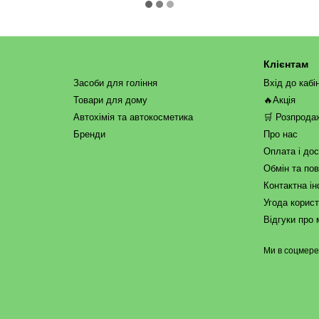
Клієнтам
Засоби для гоління
Вхід до кабі
Товари для дому
🔥Акція
Автохімія та автокосметика
🛒 Розпрода
Бренди
Про нас
Оплата і до
Обмін та по
Контактна і
Угода корис
Відгуки про 
Ми в соцмер