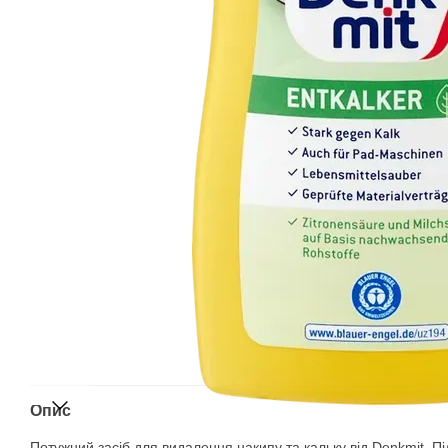
Опис
Потужний засіб для видалення накипу та кальку від Denkmit. П