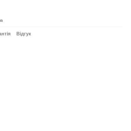
на
антія
Відгук