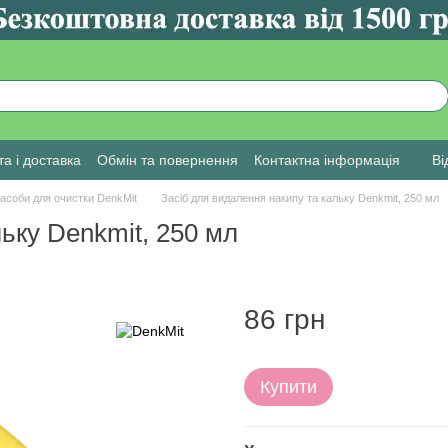
а і доставка
Обмін та повернення
Контактна інформація
Ві
асоби для очистки DenkMit
Засіб для видалення накипу та кальку Denkmit, 250 мл
ьку Denkmit, 250 мл
86 грн
Купити