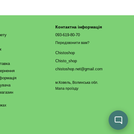
Контактна інформація
нету
093-619-80-70
Передзвонити вам?
ж
Chistoshop
Chisto_shop
ставка
chistoshop.net@gmail.com
вернення
нформація
м.Ковель, Волинська обл.
тувача
Мапа проїзду
магазин
ежах