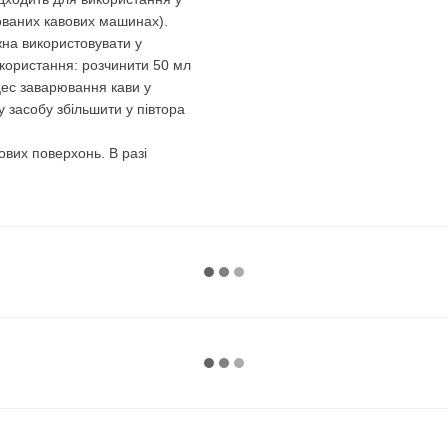
зованих кавових машинах).
жна використовувати у
икористання: розчинити 50 мл
цес заварювання кави у
 засобу збільшити у півтора
ових поверхонь. В разі