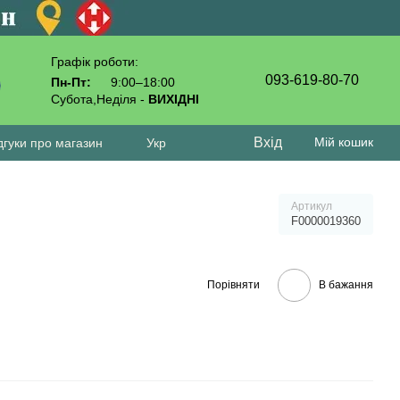
Графік роботи:
093-619-80-70
Пн-Пт:
9:00–18:00
Субота,Неділя -
ВИХІДНІ
Вхід
Мій кошик
дгуки про магазин
Укр
Артикул
F0000019360
Порівняти
В бажання