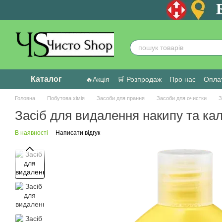
Перейти до основного контенту
Каталог
🔥Акція
🛒 Розпродаж
Про нас
Оплат
Головна
Побутова хімія
Засоби для прання
Засоби для очистки
З
Засіб для видалення накипу та кал
В наявності
Написати відгук