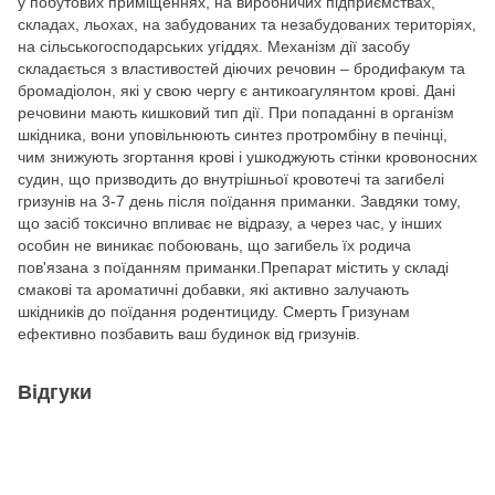
у побутових приміщеннях, на виробничих підприємствах,
складах, льохах, на забудованих та незабудованих територіях,
на сільськогосподарських угіддях. Механізм дії засобу
складається з властивостей діючих речовин – бродифакум та
бромадіолон, які у свою чергу є антикоагулянтом крові. Дані
речовини мають кишковий тип дії. При попаданні в організм
шкідника, вони уповільнюють синтез протромбіну в печінці,
чим знижують згортання крові і ушкоджують стінки кровоносних
судин, що призводить до внутрішньої кровотечі та загибелі
гризунів на 3-7 день після поїдання приманки. Завдяки тому,
що засіб токсично впливає не відразу, а через час, у інших
особин не виникає побоювань, що загибель їх родича
пов'язана з поїданням приманки.Препарат містить у складі
смакові та ароматичні добавки, які активно залучають
шкідників до поїдання родентициду. Смерть Гризунам
ефективно позбавить ваш будинок від гризунів.
Відгуки