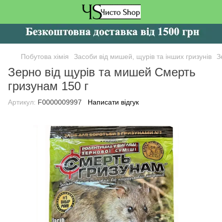
Побутова хімія
Засоби від мишей, щурів та інших гризунів
З
Зерно від щурів та мишей Смерть
гризунам 150 г
Артикул:
F0000009997
Написати відгук