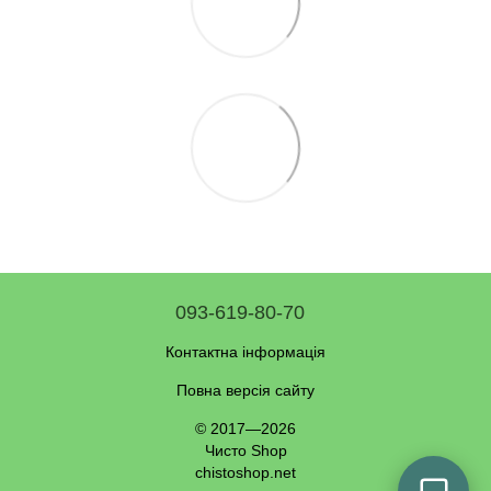
093-619-80-70
Контактна інформація
Повна версія сайту
© 2017—2026
Чисто Shop
chistoshop.net