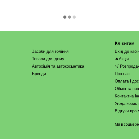
Клієнтам
Засоби для гоління
Вхід до кабі
Товари для дому
🔥Акція
Автохімія та автокосметика
🛒 Розпрода
Бренди
Про нас
Оплата і до
Обмін та по
Контактна і
Угода корис
Відгуки про 
Ми в соцмер