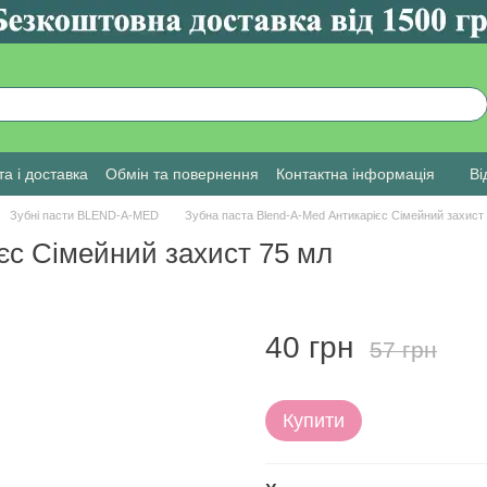
а і доставка
Обмін та повернення
Контактна інформація
Ві
Зубні пасти BLEND-A-MED
Зубна паста Blend-A-Med Антикарієс Сімейний захист
єс Сімейний захист 75 мл
40 грн
57 грн
Купити