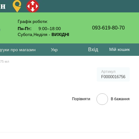
Графік роботи:
093-619-80-70
Пн-Пт:
9:00–18:00
Субота,Неділя -
ВИХІДНІ
Вхід
Мій кошик
дгуки про магазин
Укр
 75 мл
Артикул
F0000016756
Порівняти
В бажання