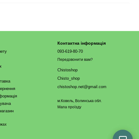
Контактна інформація
нету
093-619-80-70
Передзвонити вам?
ж
Chistoshop
Chisto_shop
ставка
chistoshop.net@gmail.com
вернення
нформація
м.Ковель, Волинська обл.
тувача
Мапа проїзду
магазин
ежах