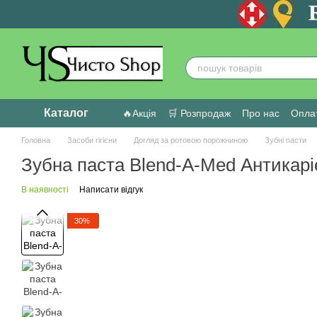
Перейти до основного контенту
Каталог
🔥Акція
🛒 Розпродаж
Про нас
Оплат
Головна
Засоби гігієни
Догляд за ротовою порожниною
Зубні пасти
Зубна паста Blend-A-Med Антикарі
В наявності
Написати відгук
30%