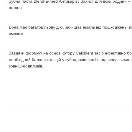
Зубна паста Blend-a-med Антикарієс Захист для всієї родини – 
щодня.
Вона має багатоцільову дію, захищає емаль від пошкоджень, ві
смаком.
Завдяки формулі на основі фтору Calcident засіб ефективно бо
необхідний баланс кальцій у зубах, зміцнює їх, підвищує захист 
зовнішніх впливів.