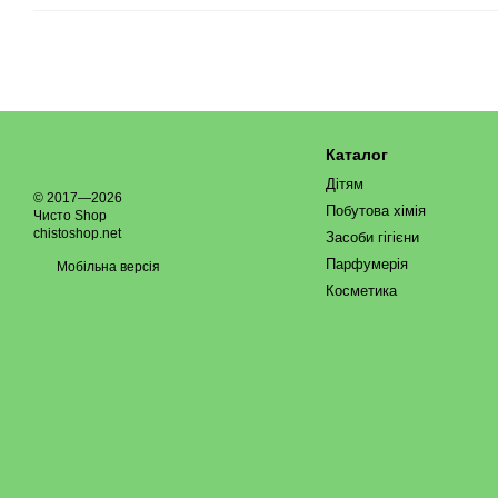
Каталог
Дітям
© 2017—2026
Побутова хімія
Чисто Shop
chistoshop.net
Засоби гігієни
Парфумерія
Мобільна версія
Косметика