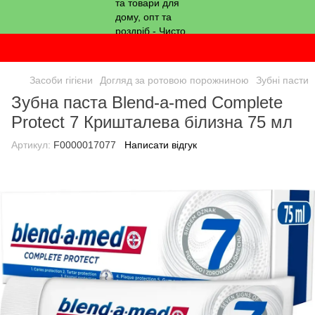
Засоби гігієни
Догляд за ротовою порожниною
Зубні пасти
Зубна паста Blend-a-med Complete
Protect 7 Кришталева білизна 75 мл
Артикул:
F0000017077
Написати відгук