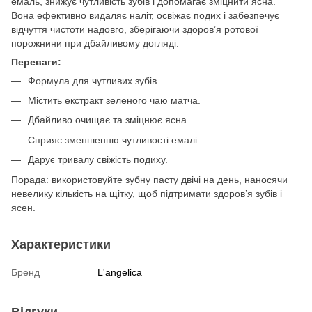
емаль, знижує чутливість зубів і допомагає зміцнити ясна.
Вона ефективно видаляє наліт, освіжає подих і забезпечує
відчуття чистоти надовго, зберігаючи здоров’я ротової
порожнини при дбайливому догляді.
Переваги:
Формула для чутливих зубів.
Містить екстракт зеленого чаю матча.
Дбайливо очищає та зміцнює ясна.
Сприяє зменшенню чутливості емалі.
Дарує тривалу свіжість подиху.
Порада: використовуйте зубну пасту двічі на день, наносячи
невелику кількість на щітку, щоб підтримати здоров’я зубів і
ясен.
Характеристики
Бренд
L'angelica
Відгуки