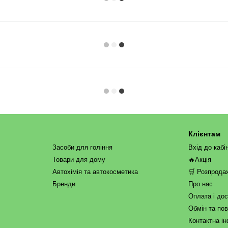
Клієнтам
Засоби для гоління
Вхід до кабі
Товари для дому
🔥Акція
Автохімія та автокосметика
🛒 Розпрода
Бренди
Про нас
Оплата і до
Обмін та по
Контактна і