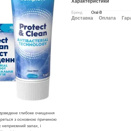
Характеристики
Бренд
Oral-B
Доставка
Оплата
Гар
 доведене глибоке очищення
 бореться з основною причиною
є неприємний запах, і