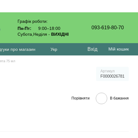
Графік роботи:
093-619-80-70
Пн-Пт:
9:00–18:00
Субота,Неділя -
ВИХІДНІ
Вхід
Мій кошик
дгуки про магазин
Укр
'ята 75 мл
Артикул
F0000026781
Порівняти
В бажання