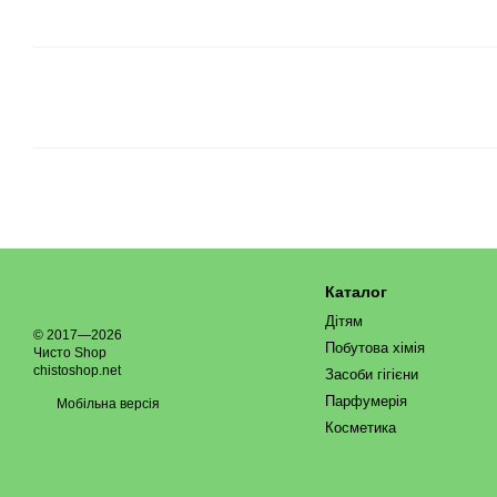
Каталог
Дітям
© 2017—2026
Побутова хімія
Чисто Shop
chistoshop.net
Засоби гігієни
Парфумерія
Мобільна версія
Косметика