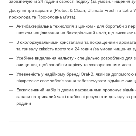
забезпечуючи 24 години свіжості подиху (за умови, чищення зубі
Доступні три варіанти (Protect & Clean, Ultimate Fresh та Extra 
прохолода та Прохолодна м’ята).
Антибактеріальна технологія з цинком - для боротьби з п
шляхом націлювання на бактеріальний наліт, що викликає
З охолоджувальними кристалами та покращеними аромата
та тривалу свіжість протягом 24 годин (за умови чищення зуб
Усебічне видалення нальоту - спеціально розроблено для 
очищення, щоб запобігти карієсу та захворюванням ясен
Упевненість у надійному бренді Oral-B, який за допомогою 
підкреслює своє зобов’язання забезпечувати відмінне очи
Ексклюзивний набір із двома пакованнями пропонує відмінн
запаси на тривалий час і стабільні результати догляду за 
родини