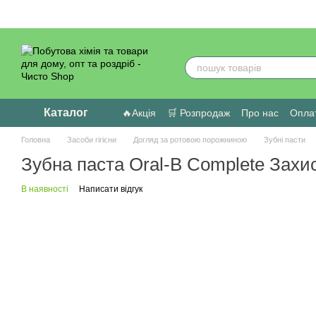
Перейти до основного контенту
Каталог
🔥Акція
🛒 Розпродаж
Про нас
Оплат
Головна
Засоби гігієни
Догляд за ротовою порожниною
Зубні пасти
Зубна паста Oral-B Complete Захи
В наявності
Написати відгук