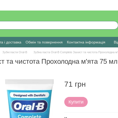
а і доставка
Обмін та повернення
Контактна інформація
Ві
Зубні пасти Oral-B
Зубна паста Oral-B Complete Захист та чистота Прохолодна м
ст та чистота Прохолодна м'ята 75 мл
71 грн
Купити