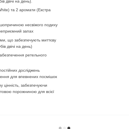
в двічі на день).
White) та 2 аромати (Екстра
ершопричиною несвіжого подиху
 неприємний запах
ми, що забезпечують миттєву
ів двічі на день)
забезпечення ретельного
постійних досліджень
щення для впевнених посмішок
у цінність, забезпечуючи
ротовою порожниною для всієї