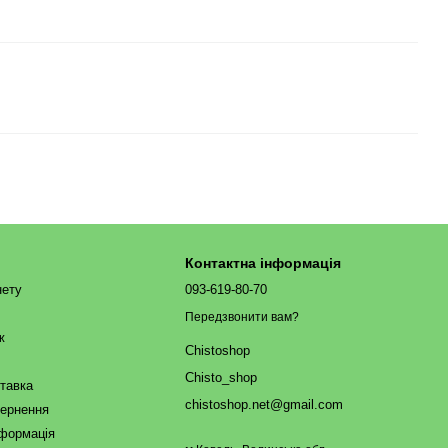
Контактна інформація
нету
093-619-80-70
Передзвонити вам?
ж
Chistoshop
Chisto_shop
ставка
chistoshop.net@gmail.com
вернення
нформація