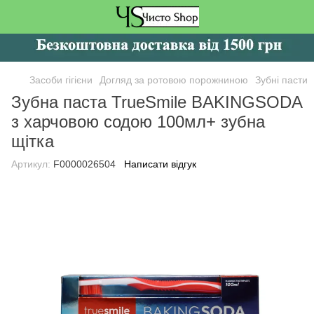
Засоби гігієни
Догляд за ротовою порожниною
Зубні пасти
Зубна паста TrueSmile BAKINGSODA
з харчовою содою 100мл+ зубна
щітка
Артикул:
F0000026504
Написати відгук